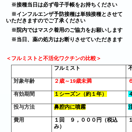
※
接種当日は必ず母子手帳をお持ちください
※
インフルエンザ予防接種は単独接種とさせて
いただきますのでご了承ください
※
院内ではマスク着用のご協力をお願いします
※
当日、薬の処方はお断りさせていただきます
＜フルミストと不活化ワクチンの比較＞
フルミスト
対象年齢
２歳～
19
歳未満
有効期間
１シーズン（約１年）
投与方法
鼻腔内に噴霧
費用
１回 ９，０００円（税込
み）