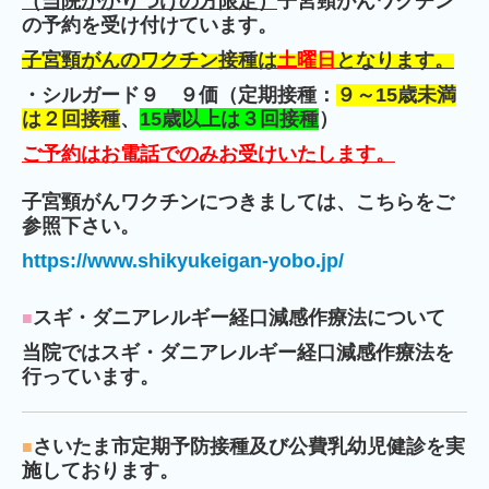
（当院かかりつけの方限定
）
子宮頸がんワクチン
の予約を受け付けています。
子宮頸がんの
ワクチン接種は
土曜日
となります。
・シルガード９ ９価（
定期接種：
９～15歳未満
は２回接種
、
15歳以上は３回接種
）
ご予約はお電話でのみお受けいたします。
子宮頸がんワクチンにつきましては、こちらをご
参照下さい。
https://www.shikyukeigan-yobo.jp/
スギ・ダニアレルギー経口減感作療法について
■
当院ではスギ・ダニアレルギー経口減感作療法を
行っています。
さいたま市定期予防接種及び公費乳幼児健診を実
■
施しております。