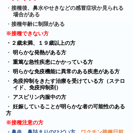
・
接種後、鼻水やせきなどの感冒症状か見られる
場合がある
・
接種年齢に制限がある
※接種できない方
・２歳未満、１９歳以上の方
・
明らかな発熱がある方
・
重篤な急性疾患にかかっている方
・
明らかな免疫機能に異常のある疾患がある方
・
免疫抑制をきたす治療を受けている方（ステロ
イド、免疫抑制剤）
・
アスピリン内服中の方
・
妊娠していることが明らかな者の可能性のある
方
※接種注意の方
・
鼻炎、鼻詰まりのひどい方
…
ワクチン接種日前