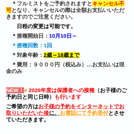
＊
フルミストをご予約されますと
キャンセル不
可
となり、キャンセルの際は全額お支払いいただ
きますのでご注意ください。
日程の変更は可能です。
＊
接種開始日：
10
月10日～
＊接種回数：
1
回
＊対象年齢：
2
歳～18歳まで
＊費用：９０００円（税込み）…お支払いは現
金のみ
N
EW
！
■
2026年度は保護者への接種
（お子様のご
予約日と同じ日時
）
も
行います
ご希望の方は
お子様の予約をインターネットでお
取りいただいた後
に、
お電話にて予約受付
とさせ
ていただきます。