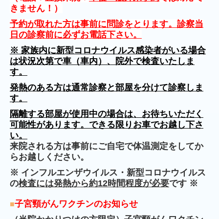
きません！）
予約が取れた方は事前に問診をとります。診察当
日の診察前に必ずお電話下さい。
※ 家族内に新型コロナウイルス感染者がいる場合
は状況次第で車（車内）、院外で検査いたしま
す。
発熱のある方は通常診察と部屋を分けて診察しま
す。
隔離する部屋が使用中の場合は、お待ちいただく
可能性があります。できる限りお車でお越し下さ
い。
来院される方は事前にご自宅で体温測定をしてか
らお越しください。
※ インフルエンザウイルス・新型コロナウイルス
の
検査には
発熱から約12時間程度が必要
です ※
子宮頸がんワクチンのお知らせ
■