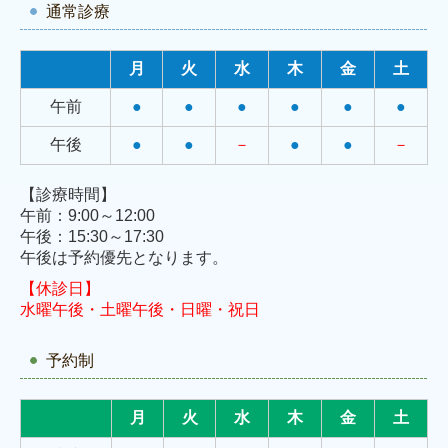
通常診療
月
火
水
木
金
土
午前
●
●
●
●
●
●
午後
●
●
－
●
●
－
【診療時間】
午前：9:00～12:00
午後：15:30～17:30
午後は予約優先となります。
【休診日】
水曜午後・土曜午後・日曜・祝日
予約制
月
火
水
木
金
土