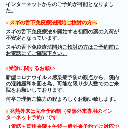
インターネットからのご予約が可能となりまし
た。
スギの舌下免疫療法開始ご検討の方へ
■
スギの舌下免疫療法を
開始する初回の薬の入荷が
不安定
となっています。
スギの舌下免疫療法
開始
ご検討の方はご予約前に
お電話にてご確認下さい。
受診に関するお願い
■
新型コロナウイルス感染症予防の観点から、院内
の混雑緩和を図る為、可能な限り少人数でのご来
院をお願いしております。
何卒ご理解ご協力の程よろしくお願い致します。
発熱外来は
完全予約制（発熱外来専用のイン
■
ターネット
予約）
です
（電話
＋直接来院＋
午後一般外来予約
では対応で